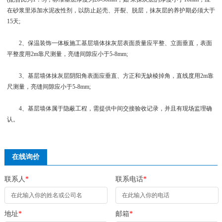
在砂浆里添加水泥改性剂，以防止起壳、开裂、脱层，抹灰层的养护期必须大于
15天;
2、保温装饰一体板施工基层墙体抹灰层表面质量应平整、立面垂直，表面
平整度用2m靠尺测量，亮缝间隙应小于5-8mm;
3、基层墙体抹灰层阴阳角表面应垂直、方正和无缺棱掉角，直线度用2m靠
尺测量，亮缝间隙应小于5-8mm;
4、基层墙体属于隐蔽工程，需提供中间交接验收记录，并且有现场监理确
认。
在线询价
联系人
*
联系电话
*
地址
*
邮箱
*