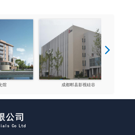
成都郫县影视硅谷
新都