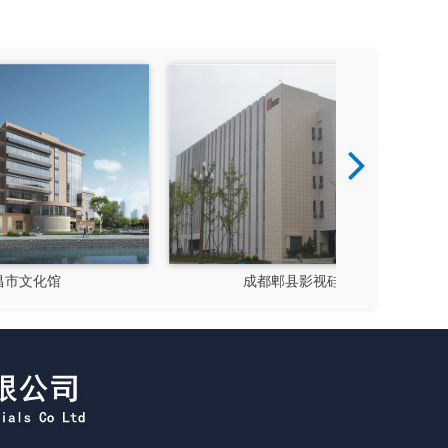
成都郫县影视硅谷
新都