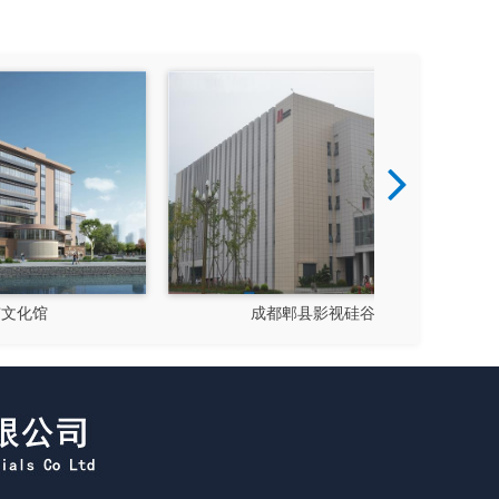
成都郫县影视硅谷
新都